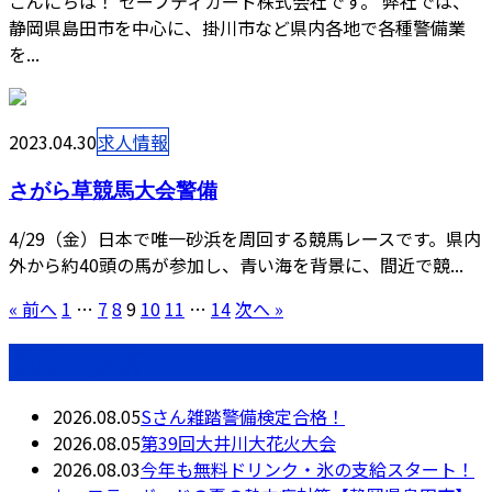
こんにちは！ セーフティガード株式会社です。 弊社では、
静岡県島田市を中心に、掛川市など県内各地で各種警備業
を...
2023.04.30
求人情報
さがら草競馬大会警備
4/29（金）日本で唯一砂浜を周回する競馬レースです。県内
外から約40頭の馬が参加し、青い海を背景に、間近で競...
« 前へ
1
…
7
8
9
10
11
…
14
次へ »
最近の投稿
2026.08.05
Sさん雑踏警備検定合格！
2026.08.05
第39回大井川大花火大会
2026.08.03
今年も無料ドリンク・氷の支給スタート！